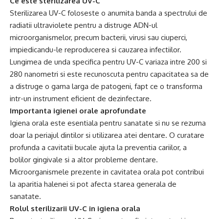
Ce este sterilizarea UV-C
Sterilizarea UV-C foloseste o anumita banda a spectrului de
radiatii ultraviolete pentru a distruge ADN-ul
microorganismelor, precum bacterii, virusi sau ciuperci,
impiedicandu-le reproducerea si cauzarea infectiilor.
Lungimea de unda specifica pentru UV-C variaza intre 200 si
280 nanometri si este recunoscuta pentru capacitatea sa de
a distruge o gama larga de patogeni, fapt ce o transforma
intr-un instrument eficient de dezinfectare.
Importanta igienei orale aprofundate
Igiena orala este esentiala pentru sanatate si nu se rezuma
doar la periajul dintilor si utilizarea atei dentare. O curatare
profunda a cavitatii bucale ajuta la preventia cariilor, a
bolilor gingivale si a altor probleme dentare.
Microorganismele prezente in cavitatea orala pot contribui
la aparitia halenei si pot afecta starea generala de
sanatate.
Rolul sterilizarii UV-C in igiena orala