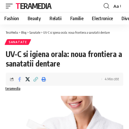
TERAMEDIA
Aa
Font
Resizer
Fashion
Beauty
Relatii
Familie
Electronice
Div
TeraMedia
>
Blog
>
Sanatate
>
UV-C si igiena orala: noua frontiera a sanatatii dentare
SANATATE
UV-C si igiena orala: noua frontiera a
sanatatii dentare
4 Min citit
teramedia