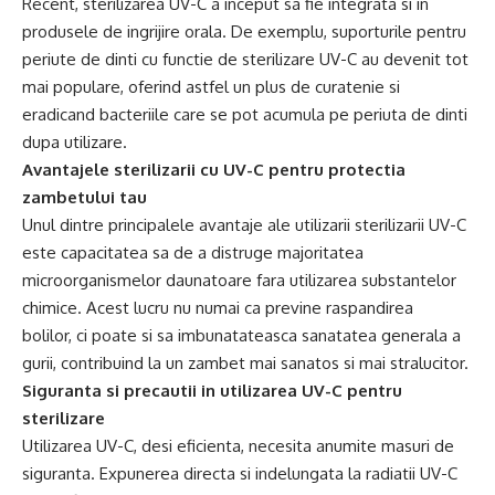
Recent, sterilizarea UV-C a inceput sa fie integrata si in
produsele de ingrijire orala. De exemplu, suporturile pentru
periute de dinti cu functie de sterilizare UV-C au devenit tot
mai populare, oferind astfel un plus de curatenie si
eradicand bacteriile care se pot acumula pe periuta de dinti
dupa utilizare.
Avantajele sterilizarii cu UV-C pentru protectia
zambetului tau
Unul dintre principalele avantaje ale utilizarii sterilizarii UV-C
este capacitatea sa de a distruge majoritatea
microorganismelor daunatoare fara utilizarea substantelor
chimice. Acest lucru nu numai ca previne raspandirea
bolilor, ci poate si sa imbunatateasca sanatatea generala a
gurii, contribuind la un zambet mai sanatos si mai stralucitor.
Siguranta si precautii
in
utilizarea UV-C pentru
sterilizare
Utilizarea UV-C, desi eficienta, necesita anumite masuri de
siguranta. Expunerea directa si indelungata la radiatii UV-C