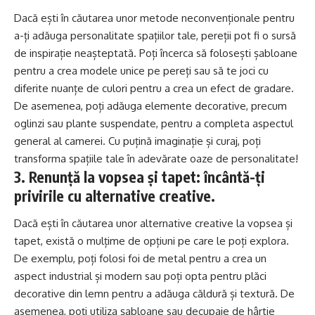
Dacă ești în căutarea unor metode neconvenționale pentru
a-ți adăuga personalitate spațiilor tale, pereții pot fi o sursă
de inspirație neașteptată. Poți încerca să folosești șabloane
pentru a crea modele unice pe pereți sau să te joci cu
diferite nuanțe de culori pentru a crea un efect de gradare.
De asemenea, poți adăuga elemente decorative, precum
oglinzi sau plante suspendate, pentru a completa aspectul
general al camerei. Cu puțină imaginație și curaj, poți
transforma spațiile tale în adevărate oaze de personalitate!
3. Renunță la vopsea și tapet: încântă-ți
privirile cu alternative creative.
Dacă ești în căutarea unor alternative creative la vopsea și
tapet, există o mulțime de opțiuni pe care le poți explora.
De exemplu, poți folosi foi de metal pentru a crea un
aspect industrial și modern sau poți opta pentru plăci
decorative din lemn pentru a adăuga căldură și textură. De
asemenea, poți utiliza șabloane sau decupaje de hârtie