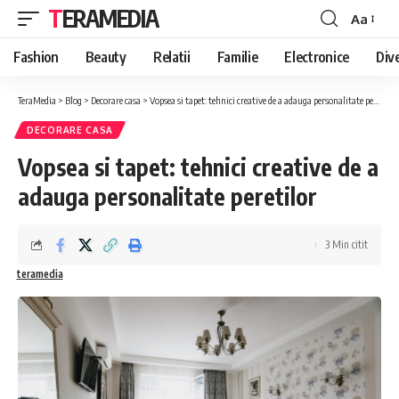
TERAMEDIA
Aa
Font
Resizer
Fashion
Beauty
Relatii
Familie
Electronice
Div
TeraMedia
>
Blog
>
Decorare casa
>
Vopsea si tapet: tehnici creative de a adauga personalitate peretilor
DECORARE CASA
Vopsea si tapet: tehnici creative de a
adauga personalitate peretilor
3 Min citit
teramedia