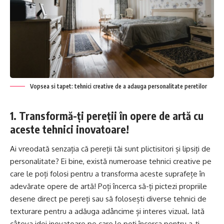
Vopsea si tapet: tehnici creative de a adauga personalitate peretilor
1. Transformă-ți pereții în opere de artă cu
aceste tehnici inovatoare!
Ai vreodată senzația că pereții tăi sunt plictisitori și lipsiți de
personalitate? Ei bine, există numeroase tehnici creative pe
care le poți folosi pentru a transforma aceste suprafețe în
adevărate opere de artă! Poți încerca să-ți pictezi propriile
desene direct pe pereți sau să folosești diverse tehnici de
texturare pentru a adăuga adâncime și interes vizual. Iată
câteva idei inovatoare pe care le poți încerca pentru a-ți