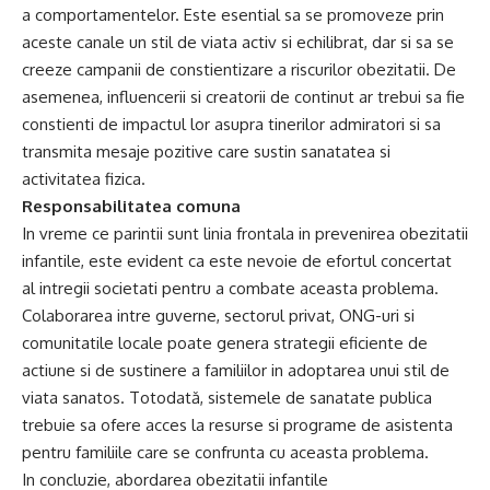
a comportamentelor. Este esential sa se promoveze prin
aceste canale un stil de viata activ si echilibrat, dar si sa se
creeze campanii de constientizare a riscurilor obezitatii. De
asemenea, influencerii si creatorii de continut ar trebui sa fie
constienti de impactul lor asupra tinerilor admiratori si sa
transmita mesaje pozitive care sustin sanatatea si
activitatea fizica.
Responsabilitatea comuna
In vreme ce parintii sunt linia frontala in prevenirea obezitatii
infantile, este evident ca este nevoie de efortul concertat
al intregii societati pentru a combate aceasta problema.
Colaborarea intre guverne, sectorul privat, ONG-uri si
comunitatile locale poate genera strategii eficiente de
actiune si de sustinere a familiilor in adoptarea unui stil de
viata sanatos. Totodată, sistemele de sanatate publica
trebuie sa ofere acces la resurse si programe de asistenta
pentru familiile care se confrunta cu aceasta problema.
In concluzie, abordarea obezitatii infantile