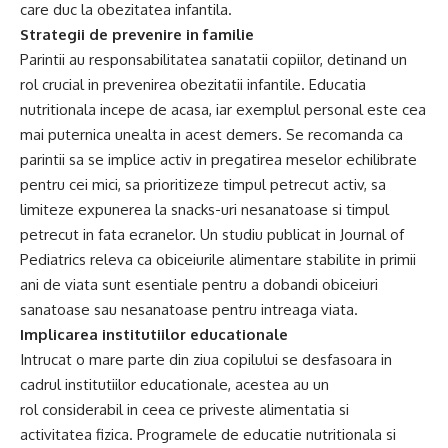
care duc la obezitatea infantila.
Strategii de prevenire in familie
Parintii au responsabilitatea sanatatii copiilor, detinand un
rol crucial in prevenirea obezitatii infantile. Educatia
nutritionala incepe de acasa, iar exemplul personal este cea
mai puternica unealta in acest demers. Se recomanda ca
parintii sa se implice activ in pregatirea meselor echilibrate
pentru cei mici, sa prioritizeze timpul petrecut activ, sa
limiteze expunerea la snacks-uri nesanatoase si timpul
petrecut in fata ecranelor. Un studiu publicat in Journal of
Pediatrics releva ca obiceiurile alimentare stabilite in primii
ani de viata sunt esentiale pentru a dobandi obiceiuri
sanatoase sau nesanatoase pentru intreaga viata.
Implicarea institutiilor educationale
Intrucat o mare parte din ziua copilului se desfasoara in
cadrul institutiilor educationale, acestea au un
rol considerabil in ceea ce priveste alimentatia si
activitatea fizica. Programele de educatie nutritionala si