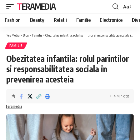
TERAMEDIA
Aa
Font
Resizer
Fashion
Beauty
Relatii
Familie
Electronice
Div
TeraMedia
>
Blog
>
Familie
>
Obezitatea infantila: rolul parintilor si responsabilitatea sociala in prevenirea acesteia
FAMILIE
Obezitatea infantila: rolul parintilor
si responsabilitatea sociala in
prevenirea acesteia
4 Min citit
teramedia