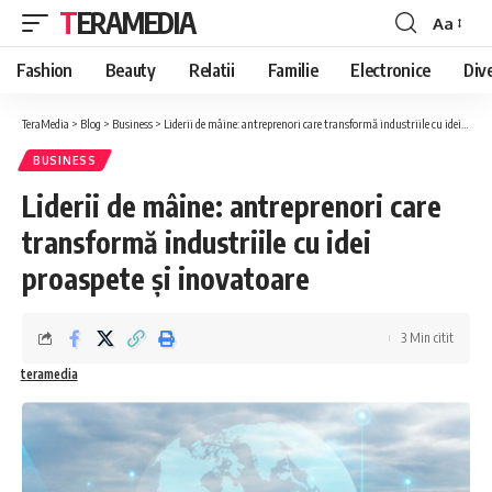
TERAMEDIA
Aa
Font
Resizer
Fashion
Beauty
Relatii
Familie
Electronice
Div
TeraMedia
>
Blog
>
Business
>
Liderii de mâine: antreprenori care transformă industriile cu idei proaspete și inovatoare
BUSINESS
Liderii de mâine: antreprenori care
transformă industriile cu idei
proaspete și inovatoare
3 Min citit
teramedia