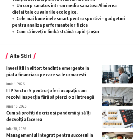
Un corp sanatos intr-un mediu sanatos: Alinierea
dietei tale cu valorile ecologice.
Cele mai bune inele smart pentru sportivi – gadgeturi
pentru analiza performantelor fizice
Cum să înveţi o limbă străină rapid şi uşor
Alte Stiri
Investitii in viitor: tendinte emergente in
piata financiara pe care sa le urmaresti
iunie 1, 2026
ITP Sector 5 pentru șoferi ocupați: cum
rezolvi inspecția fără să pierzi o zi întreagă
iunie 16, 2026
Cum să profiți de crize și pandemii și să îți
dezvolți afacerea
iulie 30, 2026
Managementul integrat pentru succesul in