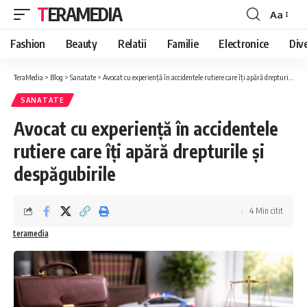
TERAMEDIA
Aa
Font
Resizer
Fashion
Beauty
Relatii
Familie
Electronice
Div
TeraMedia
>
Blog
>
Sanatate
>
Avocat cu experiență în accidentele rutiere care îți apără drepturile și despăgubirile
SANATATE
Avocat cu experiență în accidentele
rutiere care îți apără drepturile și
despăgubirile
4 Min citit
teramedia