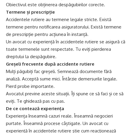
Obiectivul este obținerea despăgubirilor corecte.
Termene și prescripție
Accidentele rutiere au termene legale stricte. Există
termene pentru notificarea asiguratorului. Există termene
de prescripție pentru acțiunea în instanță.
Un avocat cu experiență în accidentele rutiere se asigură că
toate termenele sunt respectate. Tu eviți pierderea
dreptului la despăgubire.
Greșeli frecvente după accidente rutiere
Mulți păgubiți fac greșeli. Semnează documente fără
analiză. Acceptă sume mici. Întârzie demersurile legale.
Pierd probe importante.
Avocatul previne aceste situații. Îți spune ce să faci și ce să
eviți. Te ghidează pas cu pas.
De ce contează experiența
Experiența înseamnă cazuri reale. Înseamnă negocieri
purtate. Înseamnă procese câștigate. Un avocat cu
experiență în accidentele rutiere știe cum reacționează