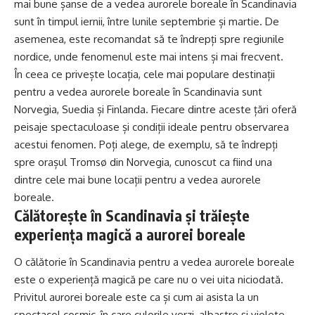
mai bune șanse de a vedea aurorele boreale în Scandinavia
sunt în timpul iernii, între lunile septembrie și martie. De
asemenea, este recomandat să te îndrepți spre regiunile
nordice, unde fenomenul este mai intens și mai frecvent.
În ceea ce privește locația, cele mai populare destinații
pentru a vedea aurorele boreale în Scandinavia sunt
Norvegia, Suedia și Finlanda. Fiecare dintre aceste țări oferă
peisaje spectaculoase și condiții ideale pentru observarea
acestui fenomen. Poți alege, de exemplu, să te îndrepți
spre orașul Tromsø din Norvegia, cunoscut ca fiind una
dintre cele mai bune locații pentru a vedea aurorele
boreale.
Călătorește în Scandinavia și trăiește
experiența magică a aurorei boreale
O călătorie în Scandinavia pentru a vedea aurorele boreale
este o experiență magică pe care nu o vei uita niciodată.
Privitul aurorei boreale este ca și cum ai asista la un
spectacol cosmic, în care culorile verzi, albastre și violete