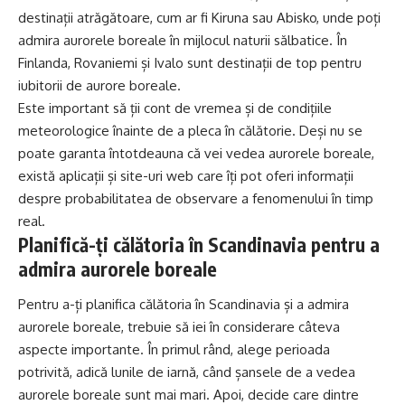
destinații atrăgătoare, cum ar fi Kiruna sau Abisko, unde poți
admira aurorele boreale în mijlocul naturii sălbatice. În
Finlanda, Rovaniemi și Ivalo sunt destinații de top pentru
iubitorii de aurore boreale.
Este important să ții cont de vremea și de condițiile
meteorologice înainte de a pleca în călătorie. Deși nu se
poate garanta întotdeauna că vei vedea aurorele boreale,
există aplicații și site-uri web care îți pot oferi informații
despre probabilitatea de observare a fenomenului în timp
real.
Planifică-ți călătoria în Scandinavia pentru a
admira aurorele boreale
Pentru a-ți planifica călătoria în Scandinavia și a admira
aurorele boreale, trebuie să iei în considerare câteva
aspecte importante. În primul rând, alege perioada
potrivită, adică lunile de iarnă, când șansele de a vedea
aurorele boreale sunt mai mari. Apoi, decide care dintre