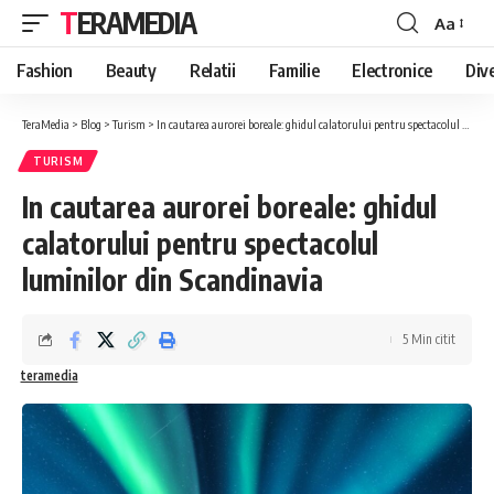
TERAMEDIA
Aa
Font
Resizer
Fashion
Beauty
Relatii
Familie
Electronice
Div
TeraMedia
>
Blog
>
Turism
>
In cautarea aurorei boreale: ghidul calatorului pentru spectacolul luminilor din Scandinavia
TURISM
In cautarea aurorei boreale: ghidul
calatorului pentru spectacolul
luminilor din Scandinavia
5 Min citit
teramedia