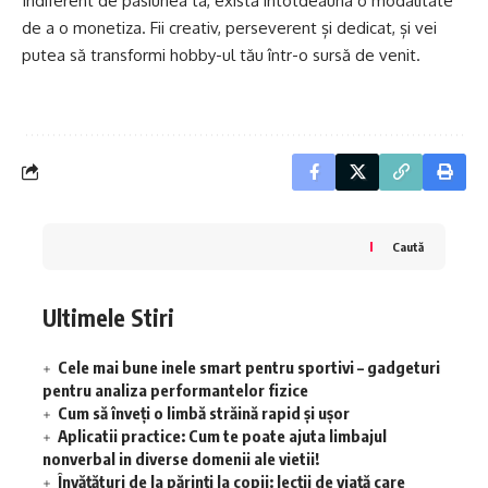
Indiferent de pasiunea ta, există întotdeauna o modalitate
de a o monetiza. Fii creativ, perseverent și dedicat, și vei
putea să transformi hobby-ul tău într-o sursă de venit.
Caută
Ultimele Stiri
Cele mai bune inele smart pentru sportivi – gadgeturi
pentru analiza performantelor fizice
Cum să înveţi o limbă străină rapid şi uşor
Aplicatii practice: Cum te poate ajuta limbajul
nonverbal in diverse domenii ale vietii!
Învățături de la părinți la copii: lecții de viață care