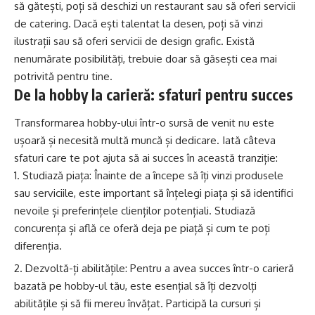
să gătești, poți să deschizi un restaurant sau să oferi servicii
de catering. Dacă ești talentat la desen, poți să vinzi
ilustrații sau să oferi servicii de design grafic. Există
nenumărate posibilități, trebuie doar să găsești cea mai
potrivită pentru tine.
De la hobby la carieră: sfaturi pentru succes
Transformarea hobby-ului într-o sursă de venit nu este
ușoară și necesită multă muncă și dedicare. Iată câteva
sfaturi care te pot ajuta să ai succes în această tranziție:
Studiază piața: Înainte de a începe să îți vinzi produsele
sau serviciile, este important să înțelegi piața și să identifici
nevoile și preferințele clienților potențiali. Studiază
concurența și află ce oferă deja pe piață și cum te poți
diferenția.
Dezvoltă-ți abilitățile: Pentru a avea succes într-o carieră
bazată pe hobby-ul tău, este esențial să îți dezvolți
abilitățile și să fii mereu învățat. Participă la cursuri și