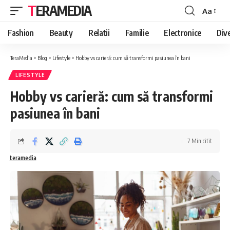
TERAMEDIA
Aa
Font
Resizer
Fashion
Beauty
Relatii
Familie
Electronice
Div
TeraMedia
>
Blog
>
Lifestyle
>
Hobby vs carieră: cum să transformi pasiunea în bani
LIFESTYLE
Hobby vs carieră: cum să transformi
pasiunea în bani
7 Min citit
teramedia