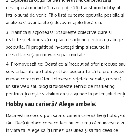
Explorează opțiunile de monetizare: Cercetează și
descoperă modurile în care poți să îți transformi hobby-ul
într-o sursă de venit. Fă o listă cu toate opțiunile posibile și
analizează avantajele și dezavantajele fiecăreia.
Planifică și acționează: Stabilește obiective clare și
realiste și elaborează un plan de acțiune pentru a-ți atinge
scopurile. Fii pregătit să investești timp și resurse în
dezvoltarea și promovarea pasiunii tale.
Promovează-te: Odată ce ai început să oferi produse sau
servicii bazate pe hobby-ul tău, asigură-te că te promovezi
în mod corespunzător. Folosește rețelele sociale, creează
un site web sau blog și folosește tehnici de marketing
pentru a-ți crește vizibilitatea și a ajunge la potențiali clienți.
Hobby sau carieră? Alege ambele!
Dacă ești norocos, poți să ai o carieră care să fie și hobby-ul
tău. Dacă îți place ceea ce faci, nu vei simți că muncești o zi
în viața ta. Alege să îți urmezi pasiunea și să faci ceea ce