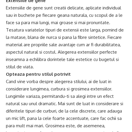
Extensiile de gene
Extensiile de gene sunt creatii delicate, aplicate individual
sau in buchete pe fiecare geana naturala, cu scopul de a le
face sa para mai lungi, mai groase si mai pronuntate.
Tesatura variatelor tipuri de extensii este larga, pornind de
la matase, blana de nurca si pana la fibre sintetice. Fiecare
material are propriile sale avantaje cum ar fi durabilitatea,
aspectul natural si costul. Alegerea extensiilor perfecte
inseamna a echilibra dorintele tale estetice cu bugetul si
stilul de viata.
Opteaza pentru stilul potrivit
Cand vine vorba despre alegerea stilului, ai de luat in
considerare lungimea, curbura si grosimea extensiilor.
Lungimile variaza, permitandu-ti sa alegi intre un efect
natural sau unul dramatic. Mai sunt de luat in considerare si
diferitele tipuri de curburi, de la cele discrete, care adauga
un mic lift, pana la cele foarte accentuate, care fac ochii sa
para mult mai mari. Grosimea este, de asemenea,