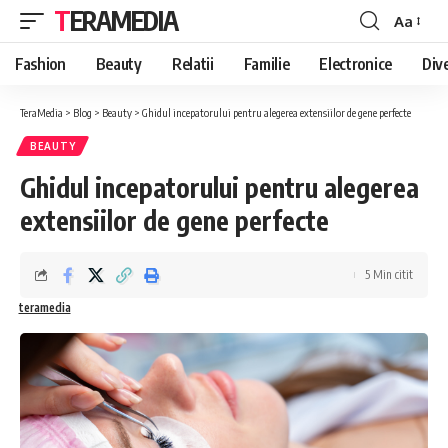
TERAMEDIA
Aa
Font
Resizer
Fashion
Beauty
Relatii
Familie
Electronice
Div
TeraMedia
>
Blog
>
Beauty
>
Ghidul incepatorului pentru alegerea extensiilor de gene perfecte
BEAUTY
Ghidul incepatorului pentru alegerea
extensiilor de gene perfecte
5 Min citit
teramedia