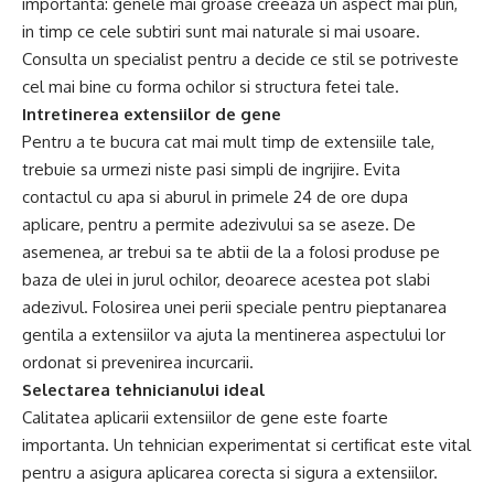
importanta: genele mai groase creeaza un aspect mai plin,
in timp ce cele subtiri sunt mai naturale si mai usoare.
Consulta un specialist pentru a decide ce stil se potriveste
cel mai bine cu forma ochilor si structura fetei tale.
Intretinerea extensiilor de gene
Pentru a te bucura cat mai mult timp de extensiile tale,
trebuie sa urmezi niste pasi simpli de ingrijire. Evita
contactul cu apa si aburul in primele 24 de ore dupa
aplicare, pentru a permite adezivului sa se aseze. De
asemenea, ar trebui sa te abtii de la a folosi produse pe
baza de ulei in jurul ochilor, deoarece acestea pot slabi
adezivul. Folosirea unei perii speciale pentru pieptanarea
gentila a extensiilor va ajuta la mentinerea aspectului lor
ordonat si prevenirea incurcarii.
Selectarea tehnicianului ideal
Calitatea aplicarii extensiilor de gene este foarte
importanta. Un tehnician experimentat si certificat este vital
pentru a asigura aplicarea corecta si sigura a extensiilor.