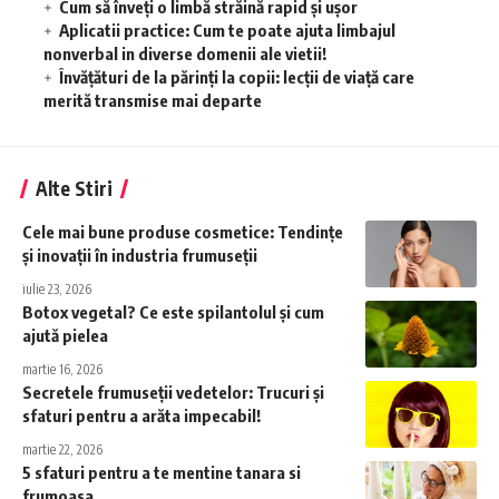
Cum să înveţi o limbă străină rapid şi uşor
Aplicatii practice: Cum te poate ajuta limbajul
nonverbal in diverse domenii ale vietii!
Învățături de la părinți la copii: lecții de viață care
merită transmise mai departe
Alte Stiri
Cele mai bune produse cosmetice: Tendințe
și inovații în industria frumuseții
iulie 23, 2026
Botox vegetal? Ce este spilantolul și cum
ajută pielea
martie 16, 2026
Secretele frumuseții vedetelor: Trucuri și
sfaturi pentru a arăta impecabil!
martie 22, 2026
5 sfaturi pentru a te mentine tanara si
frumoasa