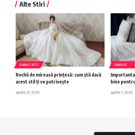
Alte Stiri
SANATATE
FAMILIE
Rochii de mireasă prințesă: cum știi dacă
Importanta
acest stil ți se potrivește
bine pentru
aprilie 23, 2026
aprilie 7, 2026