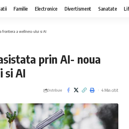
atii
Familie
Electronice
Divertisment
Sanatate
Li
a frontiera a wellness-ului si AI
 asistata prin AI- noua
 si AI
4 Min citit
Distribuie