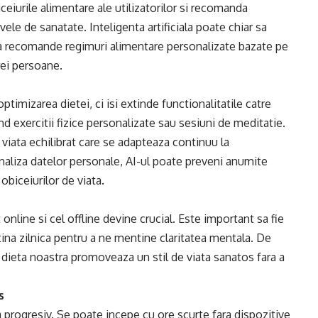
iceiurile alimentare ale utilizatorilor si recomanda
vele de sanatate. Inteligenta artificiala poate chiar sa
i sa recomande regimuri alimentare personalizate bazate pe
rei persoane.
optimizarea dietei, ci isi extinde functionalitatile catre
 exercitii fizice personalizate sau sesiuni de meditatie.
e viata echilibrat care se adapteaza continuu la
i analiza datelor personale, AI-ul poate preveni anumite
obiceiurilor de viata.
 online si cel offline devine crucial. Este important sa fie
tina zilnica pentru a ne mentine claritatea mentala. De
 dieta noastra promoveaza un stil de viata sanatos fara a
s
 progresiv. Se poate incepe cu ore scurte fara dispozitive