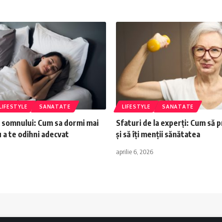
LIFESTYLE
SANATATE
LIFESTYLE
SANATATE
 somnului: Cum sa dormi mai
Sfaturi de la experți: Cum să pr
 a te odihni adecvat
și să îți menții sănătatea
aprilie 6, 2026