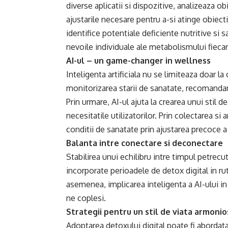
diverse aplicatii si dispozitive, analizeaza ob
ajustarile necesare pentru a-si atinge obiecti
identifice potentiale deficiente nutritive s
nevoile individuale ale metabolismului fieca
AI-ul – un game-changer in wellness
Inteligenta artificiala nu se limiteaza doar la 
monitorizarea starii de sanatate, recomandand
Prin urmare, AI-ul ajuta la crearea unui stil d
necesitatile utilizatorilor. Prin colectarea s
conditii de sanatate prin ajustarea precoce a 
Balanta intre conectare si deconectare
Stabilirea unui echilibru intre timpul petrecut
incorporate perioadele de detox digital in ru
asemenea, implicarea inteligenta a AI-ului in
ne coplesi.
Strategii pentru un stil de viata armonio
Adoptarea detoxului digital poate fi abordata