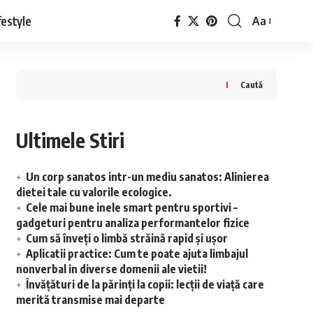
festyle
Aa
Font
Resizer
Caută
Ultimele Stiri
Un corp sanatos intr-un mediu sanatos: Alinierea
dietei tale cu valorile ecologice.
Cele mai bune inele smart pentru sportivi –
gadgeturi pentru analiza performantelor fizice
Cum să înveţi o limbă străină rapid şi uşor
Aplicatii practice: Cum te poate ajuta limbajul
nonverbal in diverse domenii ale vietii!
Învățături de la părinți la copii: lecții de viață care
merită transmise mai departe