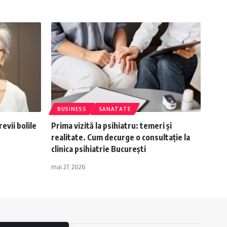
BUSINESS
SANATATE
evii bolile
Prima vizită la psihiatru: temeri și
realitate. Cum decurge o consultație la
clinica psihiatrie București
mai 27, 2026