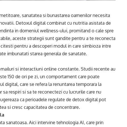
ametitoare, sanatatea si bunastarea oamenilor necesita
novatii. Detoxul digital combinat cu nutritia asistata de
 tendinta in domeniul wellness-ului, promitand o cale spre
zabile, aceste strategii sunt gandite pentru a te reconecta
 citesti pentru a descoperi modul in care simbioza intre
ate imbunatati starea generala de sanatate.
-mailuri si interactiuni online constante. Studii recente au
peste 150 de ori pe zi, un comportament care poate
 digital, care se refera la renuntarea temporara la
r sa respiri si sa te reconectezi cu lucrurile care nu
 sugereaza ca perioadele regulate de detox digital pot
tea si cresc capacitatea de concentrare.
ala
ata sanatoasa. Aici intervine tehnologia AI, care prin