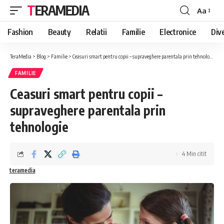
TERAMEDIA
Aa
Font
Resizer
Fashion
Beauty
Relatii
Familie
Electronice
Div
TeraMedia
>
Blog
>
Familie
>
Ceasuri smart pentru copii – supraveghere parentala prin tehnologie
FAMILIE
Ceasuri smart pentru copii –
supraveghere parentala prin
tehnologie
4 Min citit
teramedia