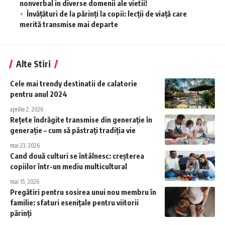
nonverbal in diverse domenii ale vietii!
Învățături de la părinți la copii: lecții de viață care
merită transmise mai departe
Alte Stiri
Cele mai trendy destinatii de calatorie
pentru anul 2024
aprilie 2, 2026
Rețete îndrăgite transmise din generație în
generație – cum să păstrați tradiția vie
mai 23, 2026
Cand două culturi se întâlnesc: creșterea
copiilor într-un mediu multicultural
mai 15, 2026
Pregătiri pentru sosirea unui nou membru în
familie: sfaturi esenițale pentru viitorii
părinți